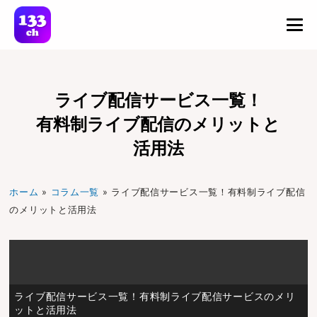
ライブ配信サービス一覧！
有料制ライブ配信のメリットと
About
ライブ配信アプリ 133ch（イサミッチ）とは
活用法
Feature
特徴
ホーム
»
コラム一覧
»
ライブ配信サービス一覧！有料制ライブ配信
のメリットと活用法
Faq
よくある質問
Streamer
参加タレント（配信者）
Download
ライブ配信サービス一覧！有料制ライブ配信サービスのメリ
ダウンロード
ットと活用法